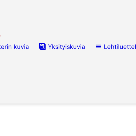
e
terin kuvia
Yksityiskuvia
Lehtiluette