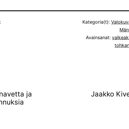
t
Kategoria(t):
Valokuv
Mänt
Avainsanat:
valkeak
tohka
 navetta ja
Jaakko Kiv
ennuksia