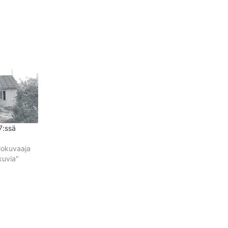
7:ssä
lokuvaaja
kuvia"