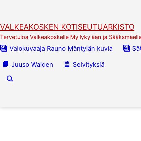
Siirry
sisältöön
VALKEAKOSKEN KOTISEUTUARKISTO
Tervetuloa Valkeakoskelle Myllykylään ja Sääksmäell
Valokuvaaja Rauno Mäntylän kuvia
Sä
Juuso Walden
Selvityksiä
Hae…