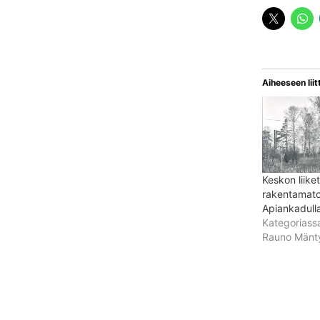
Aiheeseen liit
Keskon liike
rakentamato
Apiankadull
Kategoriass
Rauno Mänty