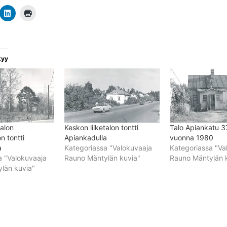
tyy
talon
Keskon liiketalon tontti
Talo Apiankatu 3
n tontti
Apiankadulla
vuonna 1980
a
Kategoriassa "Valokuvaaja
Kategoriassa "Va
a "Valokuvaaja
Rauno Mäntylän kuvia"
Rauno Mäntylän 
län kuvia"