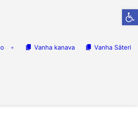
Op
lo
Vanha kanava
Vanha Säteri
Avaa
valikko