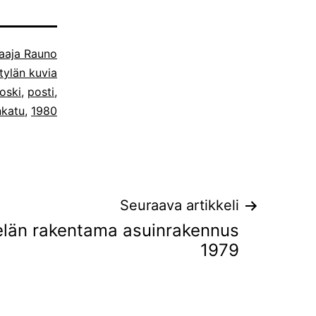
aaja Rauno
ylän kuvia
oski
,
posti
,
nkatu
,
1980
Seuraava artikkeli
elän rakentama asuinrakennus
1979