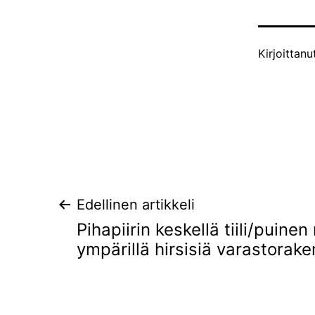
Julkaistu
Kirjoittanu
Artikkelien
Edellinen artikkeli
Pihapiirin keskellä tiili/puinen
selaus
ympärillä hirsisiä varastorak