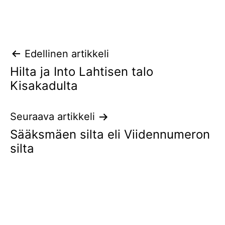
Artikkelien
Edellinen artikkeli
Hilta ja Into Lahtisen talo
selaus
Kisakadulta
Seuraava artikkeli
Sääksmäen silta eli Viidennumeron
silta