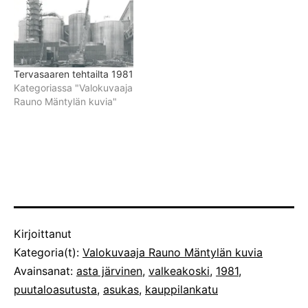
Tervasaaren tehtailta 1981
Kategoriassa "Valokuvaaja
Rauno Mäntylän kuvia"
Julkaistu
Kirjoittanut
Kategoria(t):
Valokuvaaja Rauno Mäntylän kuvia
Avainsanat:
asta järvinen
,
valkeakoski
,
1981
,
puutaloasutusta
,
asukas
,
kauppilankatu