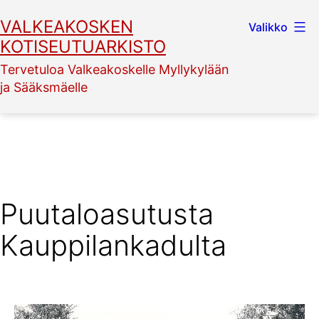
Siirry
VALKEAKOSKEN
Valikko
sisältöön
KOTISEUTUARKISTO
Tervetuloa Valkeakoskelle Myllykylään
ja Sääksmäelle
Puutaloasutusta
Kauppilankadulta