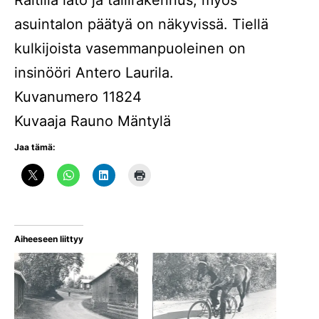
Raitilla lato ja tallirakennus, myös
asuintalon päätyä on näkyvissä. Tiellä
kulkijoista vasemmanpuoleinen on
insinööri Antero Laurila.
Kuvanumero 11824
Kuvaaja Rauno Mäntylä
Jaa tämä:
Aiheeseen liittyy