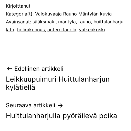
Julkaistu
Kirjoittanut
Kategoria(t):
Valokuvaaja Rauno Mäntylän kuvia
Avainsanat:
sääksmäki
,
mäntylä
,
rauno
,
huittulanharju
,
lato
,
tallirakennus
,
antero laurila
,
valkeakoski
Artikkelien
Edellinen artikkeli
Leikkuupuimuri Huittulanharjun
selaus
kylätiellä
Seuraava artikkeli
Huittulanharjulla pyöräilevä poika