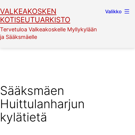
Siirry
VALKEAKOSKEN
Valikko
sisältöön
KOTISEUTUARKISTO
Tervetuloa Valkeakoskelle Myllykylään
ja Sääksmäelle
Sääksmäen
Huittulanharjun
kylätietä