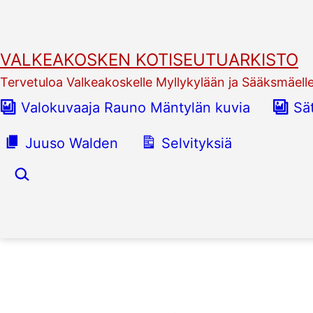
Siirry
sisältöön
VALKEAKOSKEN KOTISEUTUARKISTO
Tervetuloa Valkeakoskelle Myllykylään ja Sääksmäell
Valokuvaaja Rauno Mäntylän kuvia
Sä
Juuso Walden
Selvityksiä
Hae…