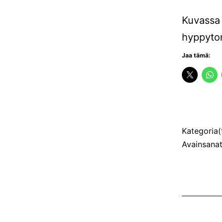
Kuvassa 
hyppyto
Jaa tämä:
Julkaistu
Kategoria(
Avainsana