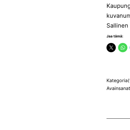
Kaupungi
kuvanume
Sallinen
Jaa tämä:
Julkaistu
Kategoria(
Avainsana