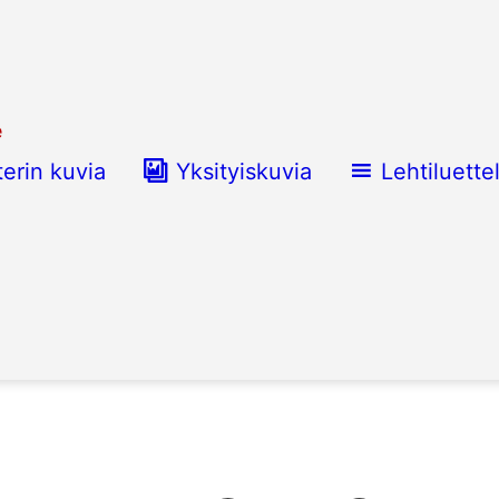
e
terin kuvia
Yksityiskuvia
Lehtiluette