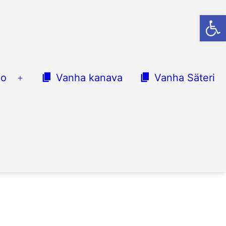
Op
lo
Vanha kanava
Vanha Säteri
Avaa
valikko