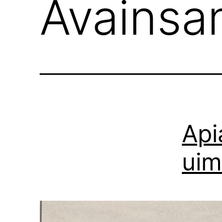
Avainsa
Api
uim