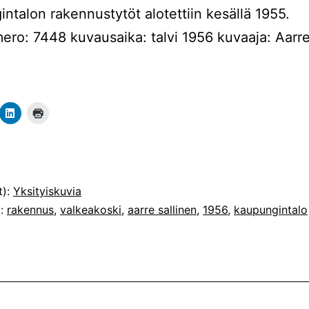
ntalon rakennustytöt alotettiin kesällä 1955.
ro: 7448 kuvausaika: talvi 1956 kuvaaja: Aarr
t):
Yksityiskuvia
t:
rakennus
,
valkeakoski
,
aarre sallinen
,
1956
,
kaupungintalo