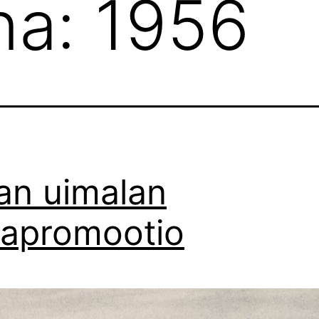
na:
1956
an uimalan
apromootio