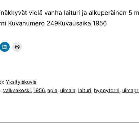
näkkyvät vielä vanha laituri ja alkuperäinen 5 m
rni Kuvanumero 249Kuvausaika 1956
t):
Yksityiskuvia
t:
valkeakoski
,
1956
,
apia
,
uimala
,
laituri
,
hyppytorni
,
uimapr