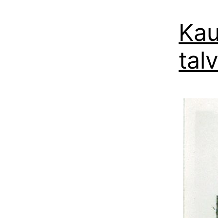
Kau
tal