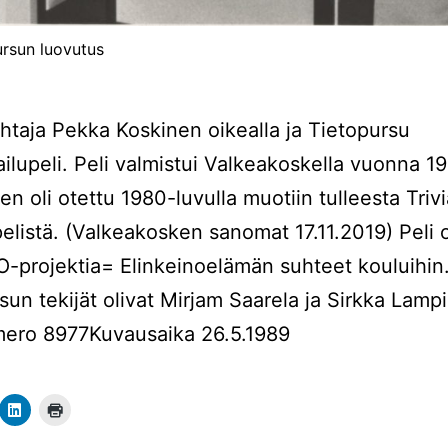
ursun luovutus
htaja Pekka Koskinen oikealla ja Tietopursu
pailupeli. Peli valmistui Valkeakoskella vuonna 19
hen oli otettu 1980-luvulla muotiin tulleesta Trivi
pelistä. (Valkeakosken sanomat 17.11.2019) Peli 
-projektia= Elinkeinoelämän suhteet kouluihin
sun tekijät olivat Mirjam Saarela ja Sirkka Lampi
ero 8977Kuvausaika 26.5.1989