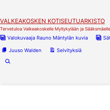
Siirry
sisältöön
VALKEAKOSKEN KOTISEUTUARKISTO
Tervetuloa Valkeakoskelle Myllykylään ja Sääksmäell
Valokuvaaja Rauno Mäntylän kuvia
Sä
Juuso Walden
Selvityksiä
Hae…