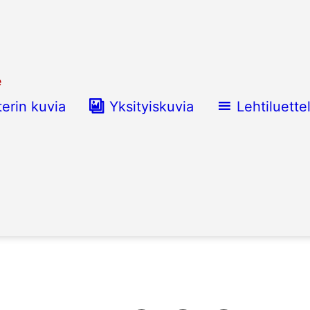
e
terin kuvia
Yksityiskuvia
Lehtiluette