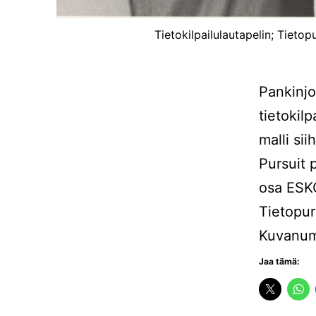
Tietokilpailulautapelin; Tietop
Pankinjo
tietokil
malli sii
Pursuit 
osa ESKO
Tietopur
Kuvanum
Jaa tämä: