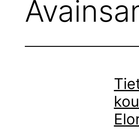
Avainsa
Tie
kou
Elo