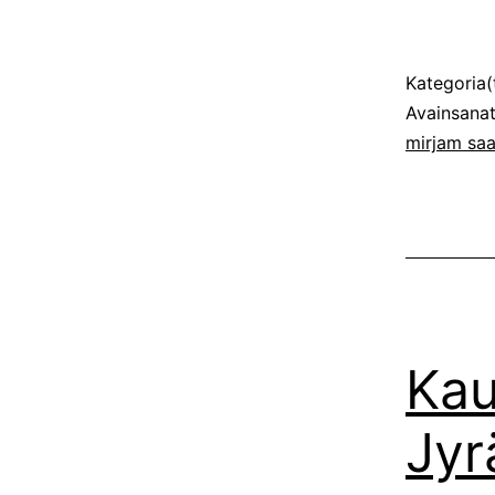
Julkaistu
Kategoria(
Avainsana
mirjam saa
Kau
Jyr