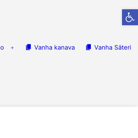
Op
lo
Vanha kanava
Vanha Säteri
Avaa
valikko