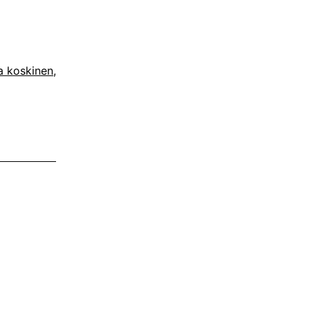
a koskinen
,