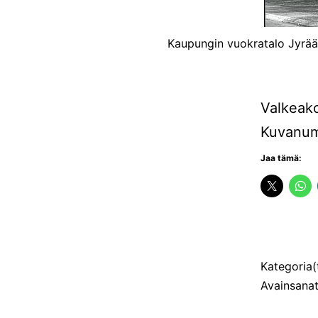
Kaupungin vuokratalo Jyrää
Valkeako
Kuvanum
Jaa tämä:
Julkaistu
Kategoria(
Avainsana