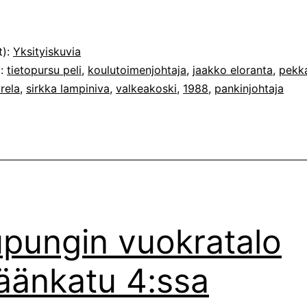
t):
Yksityiskuvia
t:
tietopursu peli
,
koulutoimenjohtaja
,
jaakko eloranta
,
pekk
rela
,
sirkka lampiniva
,
valkeakoski
,
1988
,
pankinjohtaja
pungin vuokratalo
äänkatu 4:ssa