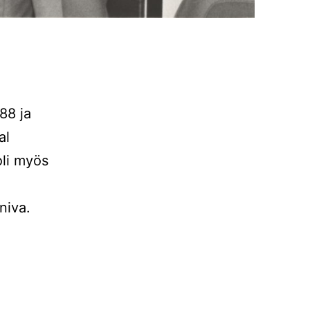
88 ja
al
oli myös
.
niva.