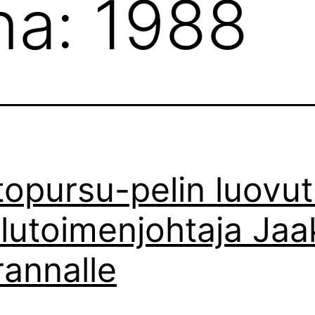
na:
1988
topursu-pelin luovu
lutoimenjohtaja Jaa
rannalle