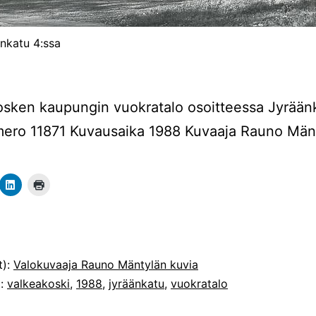
nkatu 4:ssa
sken kaupungin vuokratalo osoitteessa Jyrään
ero 11871 Kuvausaika 1988 Kuvaaja Rauno Män
t):
Valokuvaaja Rauno Mäntylän kuvia
t:
valkeakoski
,
1988
,
jyräänkatu
,
vuokratalo