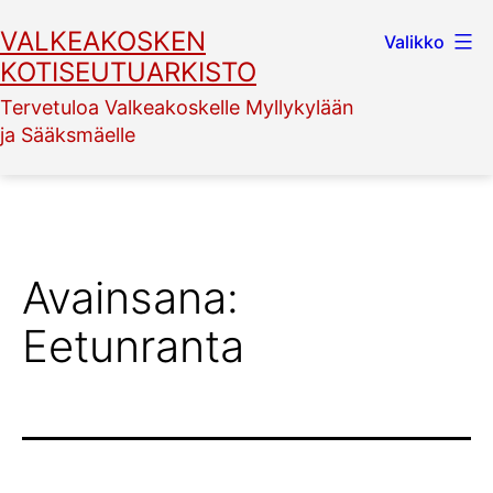
Siirry
VALKEAKOSKEN
Valikko
sisältöön
KOTISEUTUARKISTO
Tervetuloa Valkeakoskelle Myllykylään
ja Sääksmäelle
Avainsana:
Eetunranta