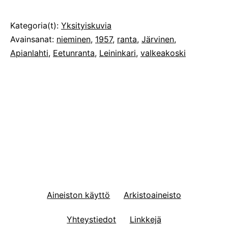
Julkaistu
Kategoria(t):
Yksityiskuvia
Avainsanat:
nieminen
,
1957
,
ranta
,
Järvinen
,
Apianlahti
,
Eetunranta
,
Leininkari
,
valkeakoski
Aineiston käyttö
Arkistoaineisto
Yhteystiedot
Linkkejä