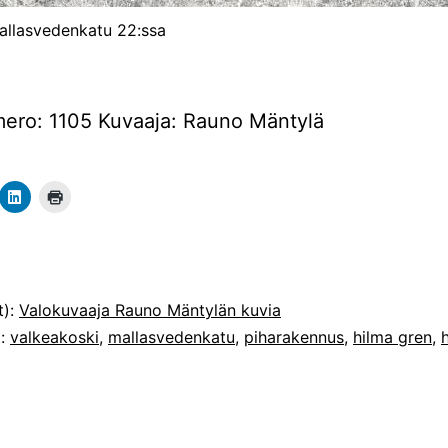
Mallasvedenkatu 22:ssa
ero: 1105 Kuvaaja: Rauno Mäntylä
t):
Valokuvaaja Rauno Mäntylän kuvia
t:
valkeakoski
,
mallasvedenkatu
,
piharakennus
,
hilma gren
,