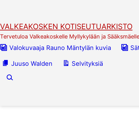
Siirry
sisältöön
VALKEAKOSKEN KOTISEUTUARKISTO
Tervetuloa Valkeakoskelle Myllykylään ja Sääksmäell
Valokuvaaja Rauno Mäntylän kuvia
Sä
Juuso Walden
Selvityksiä
Hae…