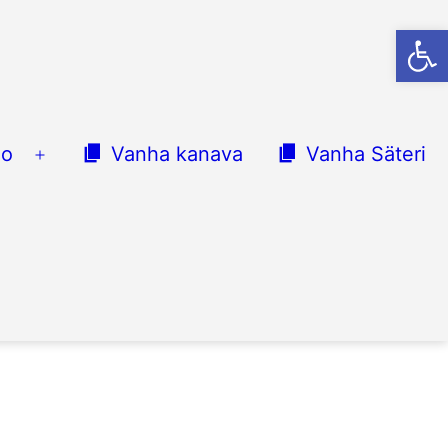
Op
lo
Vanha kanava
Vanha Säteri
Avaa
valikko