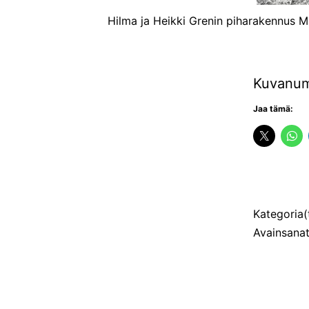
Hilma ja Heikki Grenin piharakennus 
Kuvanum
Jaa tämä:
Julkaistu
Kategoria(
Avainsana