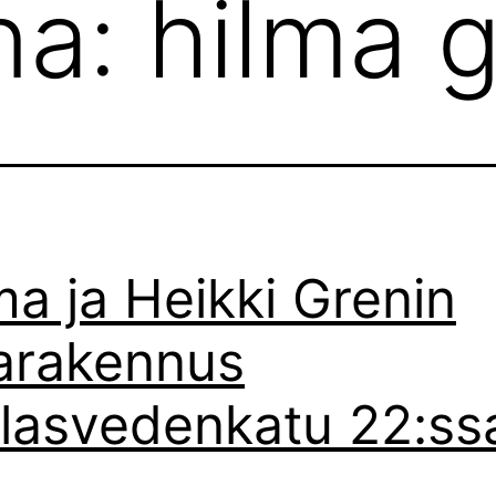
na:
hilma 
ma ja Heikki Grenin
arakennus
lasvedenkatu 22:ss