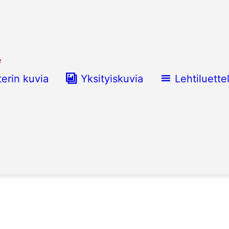
e
terin kuvia
Yksityiskuvia
Lehtiluette