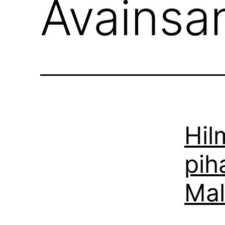
Avainsa
Hil
pih
Mal