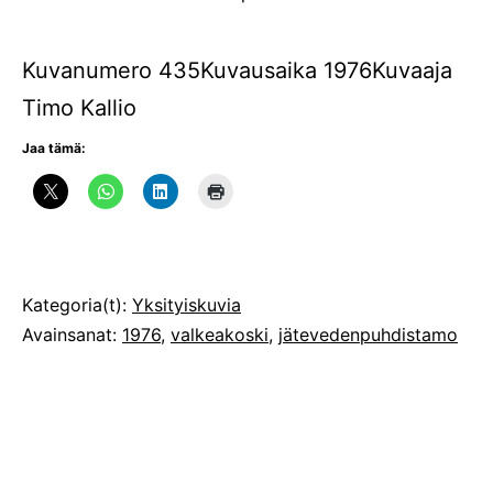
Kuvanumero 435Kuvausaika 1976Kuvaaja
Timo Kallio
Jaa tämä:
Julkaistu
Kategoria(t):
Yksityiskuvia
Avainsanat:
1976
,
valkeakoski
,
jätevedenpuhdistamo