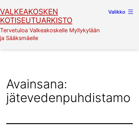
Siirry
VALKEAKOSKEN
Valikko
sisältöön
KOTISEUTUARKISTO
Tervetuloa Valkeakoskelle Myllykylään
ja Sääksmäelle
Avainsana:
jätevedenpuhdistamo