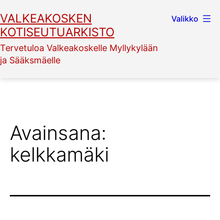
Siirry
VALKEAKOSKEN
Valikko
sisältöön
KOTISEUTUARKISTO
Tervetuloa Valkeakoskelle Myllykylään
ja Sääksmäelle
Avainsana:
kelkkamäki