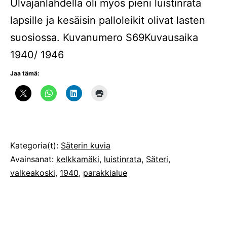
Ulvajanlahdella oli myös pieni luistinrata
lapsille ja kesäisin palloleikit olivat lasten
suosiossa. Kuvanumero S69Kuvausaika
1940/ 1946
Jaa tämä:
Julkaistu
Kategoria(t):
Säterin kuvia
Avainsanat:
kelkkamäki
,
luistinrata
,
Säteri
,
valkeakoski
,
1940
,
parakkialue