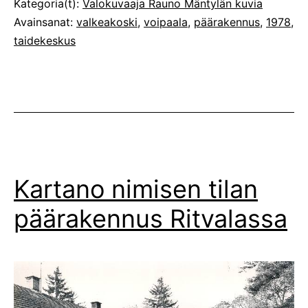
Julkaistu
Kategoria(t):
Valokuvaaja Rauno Mäntylän kuvia
Avainsanat:
valkeakoski
,
voipaala
,
päärakennus
,
1978
,
taidekeskus
Kartano nimisen tilan
päärakennus Ritvalassa