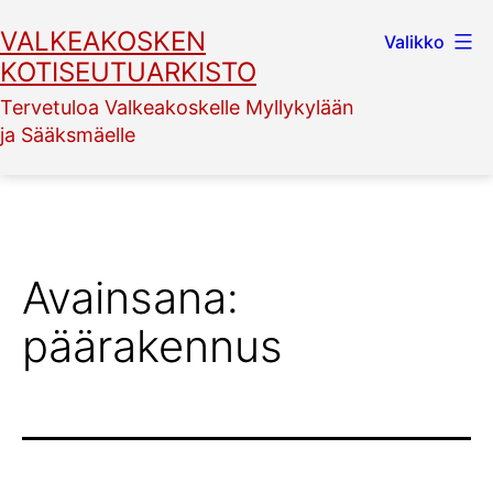
Siirry
VALKEAKOSKEN
Valikko
sisältöön
KOTISEUTUARKISTO
Tervetuloa Valkeakoskelle Myllykylään
ja Sääksmäelle
Avainsana:
päärakennus