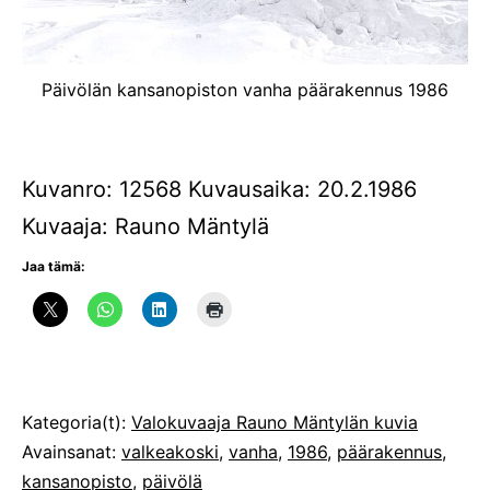
Päivölän kansanopiston vanha päärakennus 1986
Kuvanro: 12568 Kuvausaika: 20.2.1986
Kuvaaja: Rauno Mäntylä
Jaa tämä:
Julkaistu
Kategoria(t):
Valokuvaaja Rauno Mäntylän kuvia
Avainsanat:
valkeakoski
,
vanha
,
1986
,
päärakennus
,
kansanopisto
,
päivölä