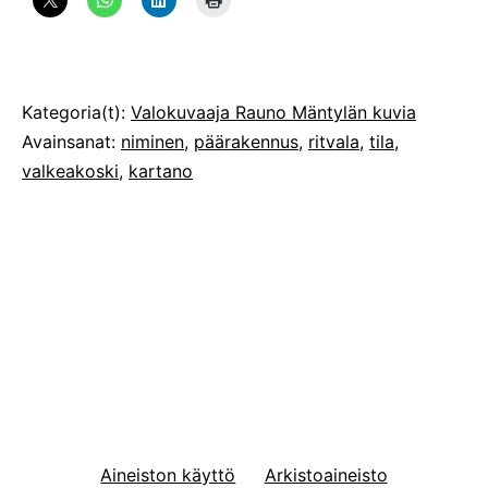
Julkaistu
Kategoria(t):
Valokuvaaja Rauno Mäntylän kuvia
Avainsanat:
niminen
,
päärakennus
,
ritvala
,
tila
,
valkeakoski
,
kartano
Aineiston käyttö
Arkistoaineisto