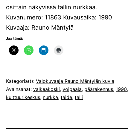
osittain näkyvissä tallin nurkkaa.
Kuvanumero: 11863 Kuvausaika: 1990
Kuvaaja: Rauno Mäntylä
Jaa tämä:
Julkaistu
Kategoria(t):
Valokuvaaja Rauno Mäntylän kuvia
Avainsanat:
valkeakoski
,
voipaala
,
päärakennus
,
1990
,
kulttuurikeskus
,
nurkka
,
taide
,
talli