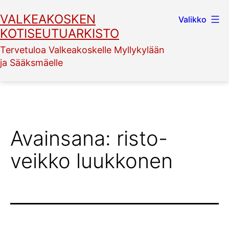
Siirry
VALKEAKOSKEN
Valikko
sisältöön
KOTISEUTUARKISTO
Tervetuloa Valkeakoskelle Myllykylään
ja Sääksmäelle
Avainsana:
risto-
veikko luukkonen