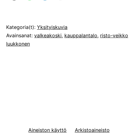
Julkaistu
Kategoria(t):
Yksityiskuvia
Avainsanat:
valkeakoski
,
kauppalantalo
,
risto-veikko
luukkonen
Aineiston käyttö
Arkistoaineisto