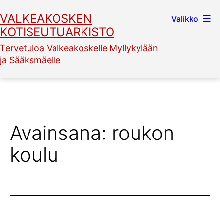
Siirry
VALKEAKOSKEN
Valikko
sisältöön
KOTISEUTUARKISTO
Tervetuloa Valkeakoskelle Myllykylään
ja Sääksmäelle
Avainsana:
roukon
koulu