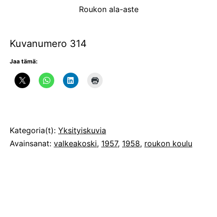
Roukon ala-aste
Kuvanumero 314
Jaa tämä:
Julkaistu
Kategoria(t):
Yksityiskuvia
Avainsanat:
valkeakoski
,
1957
,
1958
,
roukon koulu