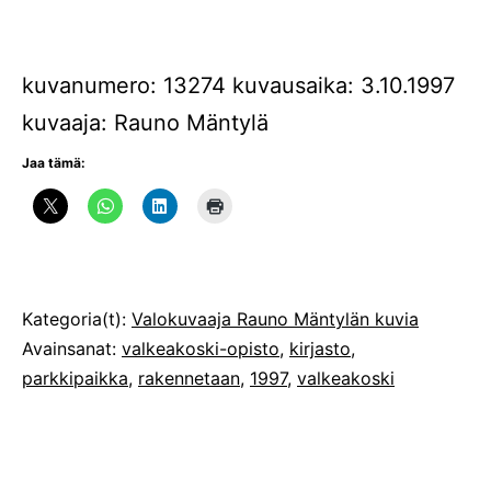
kuvanumero: 13274 kuvausaika: 3.10.1997
kuvaaja: Rauno Mäntylä
Jaa tämä:
Julkaistu
Kategoria(t):
Valokuvaaja Rauno Mäntylän kuvia
Avainsanat:
valkeakoski-opisto
,
kirjasto
,
parkkipaikka
,
rakennetaan
,
1997
,
valkeakoski