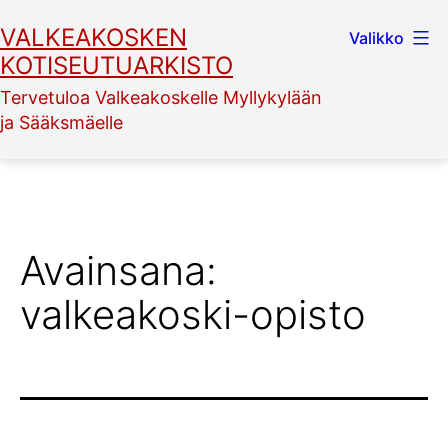
Siirry
VALKEAKOSKEN
Valikko
sisältöön
KOTISEUTUARKISTO
Tervetuloa Valkeakoskelle Myllykylään
ja Sääksmäelle
Avainsana:
valkeakoski-opisto