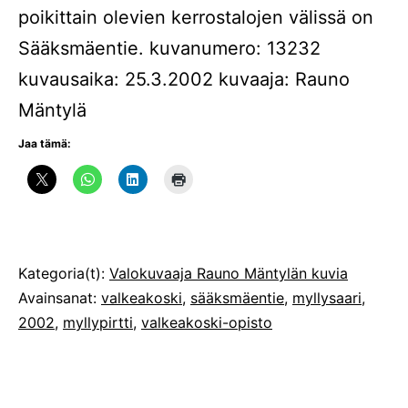
poikittain olevien kerrostalojen välissä on
Sääksmäentie. kuvanumero: 13232
kuvausaika: 25.3.2002 kuvaaja: Rauno
Mäntylä
Jaa tämä:
Julkaistu
Kategoria(t):
Valokuvaaja Rauno Mäntylän kuvia
Avainsanat:
valkeakoski
,
sääksmäentie
,
myllysaari
,
2002
,
myllypirtti
,
valkeakoski-opisto