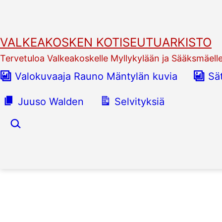
Siirry
sisältöön
VALKEAKOSKEN KOTISEUTUARKISTO
Tervetuloa Valkeakoskelle Myllykylään ja Sääksmäell
Valokuvaaja Rauno Mäntylän kuvia
Sä
Juuso Walden
Selvityksiä
Hae…