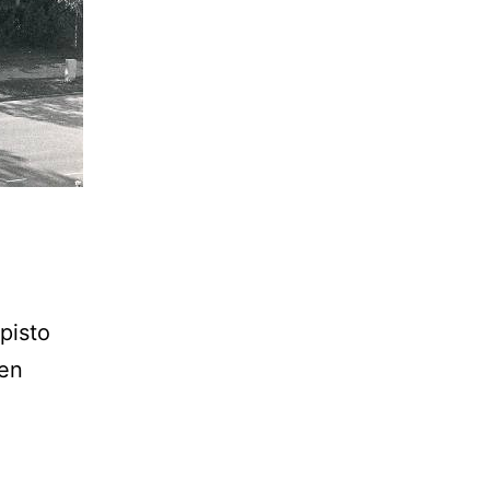
pisto
ren