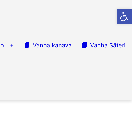
Op
lo
Vanha kanava
Vanha Säteri
Avaa
valikko