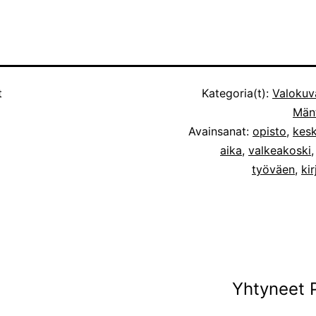
t
Kategoria(t):
Valokuv
Mänt
Avainsanat:
opisto
,
kes
aika
,
valkeakoski
työväen
,
kir
Yhtyneet 