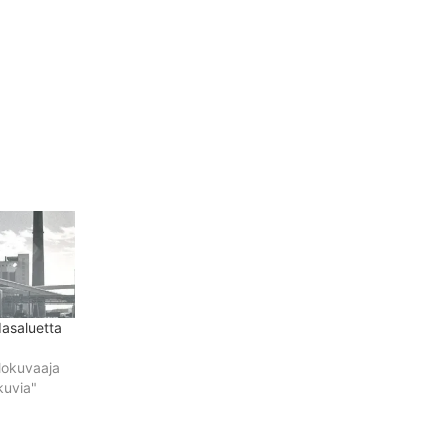
asaluetta
lokuvaaja
kuvia"