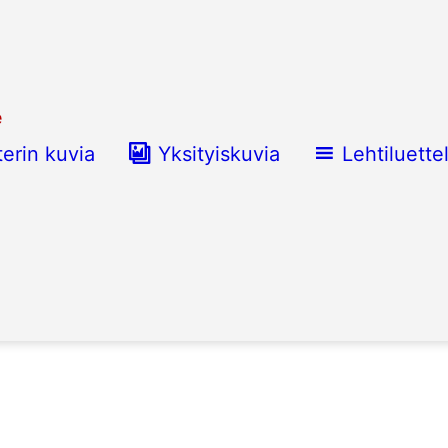
e
terin kuvia
Yksityiskuvia
Lehtiluette