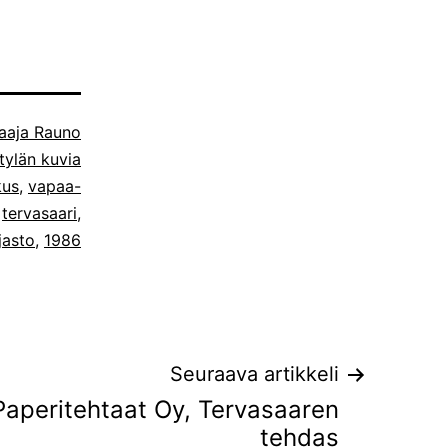
aaja Rauno
ylän kuvia
kus
,
vapaa-
,
tervasaari
,
jasto
,
1986
Seuraava artikkeli
Paperitehtaat Oy, Tervasaaren
tehdas