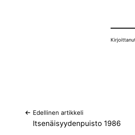
Julkaistu
Kirjoittanu
Artikkelien
Edellinen artikkeli
Itsenäisyydenpuisto 1986
selaus