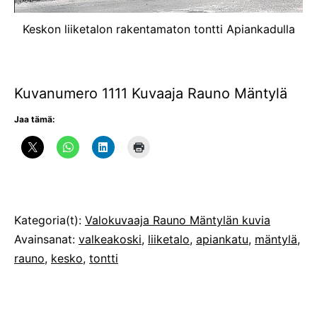
Keskon liiketalon rakentamaton tontti Apiankadulla
Kuvanumero 1111 Kuvaaja Rauno Mäntylä
Jaa tämä:
Julkaistu
Kategoria(t):
Valokuvaaja Rauno Mäntylän kuvia
Avainsanat:
valkeakoski
,
liiketalo
,
apiankatu
,
mäntylä
,
rauno
,
kesko
,
tontti