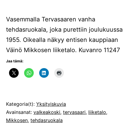
Vasemmalla Tervasaaren vanha
tehdasruokala, joka purettiin joulukuussa
1955. Oikealla näkyy entisen kauppiaan
Väinö Mikkosen liiketalo. Kuvanro 11247
Jaa tämä:
Julkaistu
Kategoria(t):
Yksityiskuvia
Avainsanat:
valkeakoski
,
tervasaari
,
liiketalo
,
Mikkosen
,
tehdasruokala