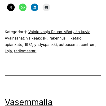
Julkaistu
Kategoria(t):
Valokuvaaja Rauno Mäntylän kuvia
Avainsanat:
valkeakoski
,
rakennus
,
liiketalo
,
apiankatu
,
1981
,
yhdyspankki
,
autoasema
,
centrum
,
linja
,
radiomestari
Vasemmalla