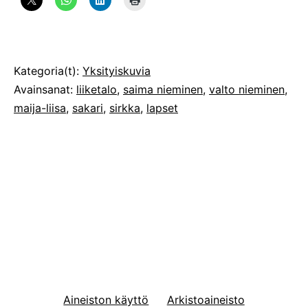
Julkaistu
Kategoria(t):
Yksityiskuvia
Avainsanat:
liiketalo
,
saima nieminen
,
valto nieminen
,
maija-liisa
,
sakari
,
sirkka
,
lapset
Aineiston käyttö
Arkistoaineisto