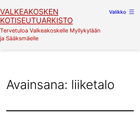
Siirry
VALKEAKOSKEN
Valikko
sisältöön
KOTISEUTUARKISTO
Tervetuloa Valkeakoskelle Myllykylään
ja Sääksmäelle
Avainsana:
liiketalo