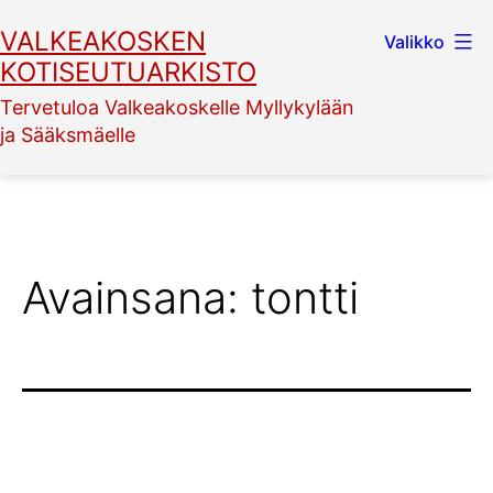
Siirry
VALKEAKOSKEN
Valikko
sisältöön
KOTISEUTUARKISTO
Tervetuloa Valkeakoskelle Myllykylään
ja Sääksmäelle
Avainsana:
tontti